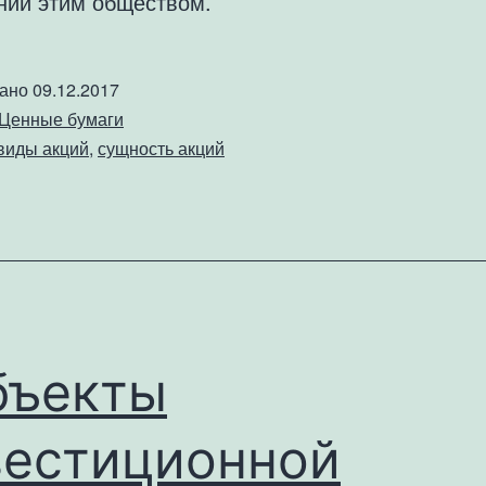
нии этим обществом.
вано
09.12.2017
Ценные бумаги
виды акций
,
сущность акций
бъекты
вестиционной