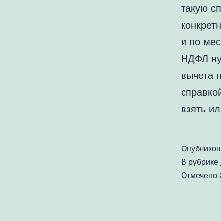
такую сп
конкретн
и по ме
НДФЛ ну
вычета п
справко
взять и
Опублико
В рубрике
Отмечено