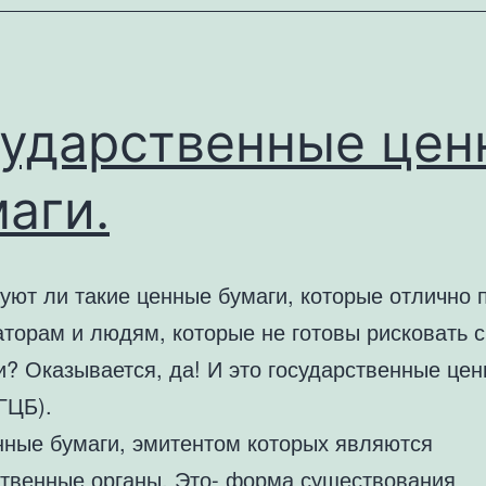
сударственные цен
аги.
уют ли такие ценные бумаги, которые отлично 
аторам и людям, которые не готовы рисковать 
и? Оказывается, да! И это государственные це
ГЦБ).
нные бумаги, эмитентом которых являются
ственные органы. Это- форма существования