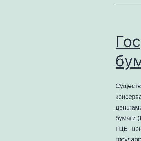
Го
бум
Существ
консерв
деньгам
бумаги (
ГЦБ- це
государ