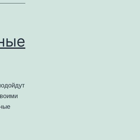
ные
подойдут
своими
нные