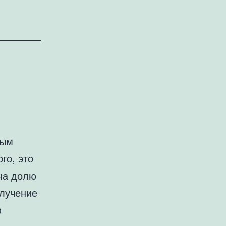
ным
го, это
на долю
олучение
в