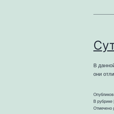
Су
В данной
они отли
Опублико
В рубрике
Отмечено