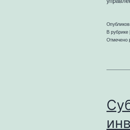
управле
Опублико
В рубрике
Отмечено
Су
ин