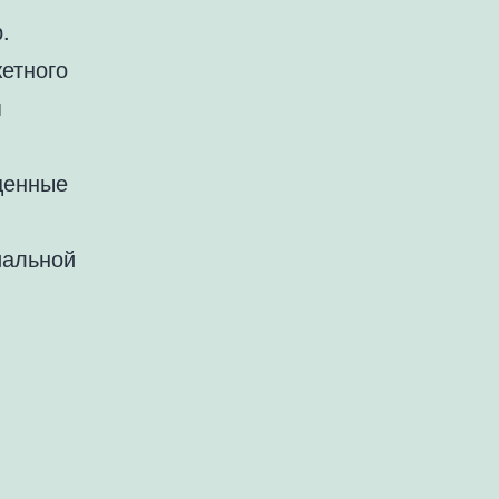
.
етного
я
ценные
иальной