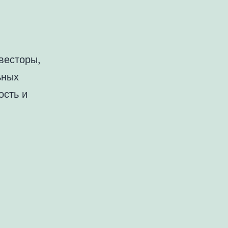
весторы,
ьных
ость и