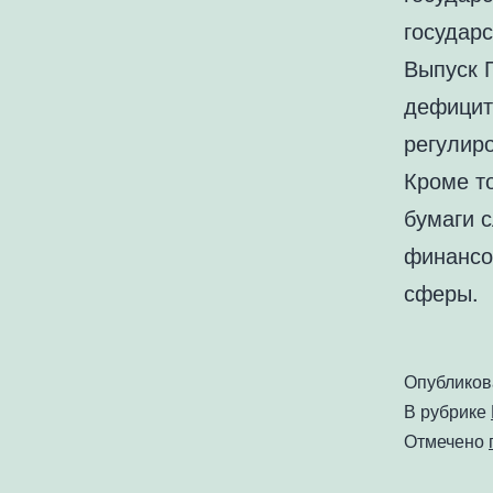
государ
Выпуск 
дефицит
регулир
Кроме т
бумаги 
финансо
сферы.
Опублико
В рубрике
Отмечено