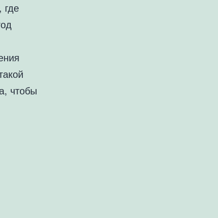
 где
год
ения
такой
а, чтобы
авка
ФЛ.