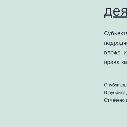
дея
Субъект
подрядчи
вложени
права ка
Опублико
В рубрике
Отмечено