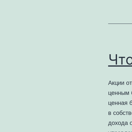
Что
Акции о
ценным 
ценная 
в собст
дохода о